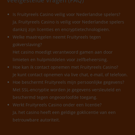
Veelgestelde Vragen (FAQ)
Is Fruityreels Casino veilig voor Nederlandse spelers?
Ja, Fruityreels Casino is veilig voor Nederlandse spelers
dankzij zijn licenties en encryptietechnologieën.
Welke maatregelen neemt Fruityreels tegen
gokverslaving?
Het casino moedigt verantwoord gamen aan door
limieten en hulpmiddelen voor zelfbeheersing.
Hoe kan ik contact opnemen met Fruityreels Casino?
Je kunt contact opnemen via live chat, e-mail, of telefoon.
Hoe beschermt Fruityreels mijn persoonlijke gegevens?
Met SSL-encryptie worden je gegevens versleuteld en
beschermd tegen ongeoorloofde toegang.
Werkt Fruityreels Casino onder een licentie?
Ja, het casino heeft een geldige goklicentie van een
betrouwbare autoriteit.