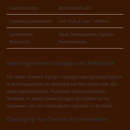
Klantenservice
Beschikbaar 24/7
Communicatiekanalen
Live Chat, E-mail, Telefoon
Gemiddelde
IDeal, Debetkaarten, Digitale
Reactietijd
Portemonnees
Spelersgemeenschappen en Feedback
Een ander element dat kan bijdragen aan spelersveiligheid
is de transparantie en openheid van het casino naar zijn
spelersgemeenschap. Fruityreels Casino stimuleert
feedback en spelersbeoordelingen die helpen bij het
opbouwen van een betrouwbare reputatie in de markt.
Opvolging Van Trends en Innovaties