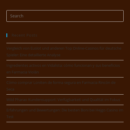
Recent Posts
Vergleich von Euslot und anderen Top Online-Casinos für deutsche
Spieler: Eine detaillierte Analyse
Ingredientes activos en Vidalista: cómo funcionan y sus beneficios
en Farmacia Violán
Cómo comprar Loniten de forma segura en Farmacia Rincón de
Seca
Wild Pharao Kundensupport: Verfügbarkeit und Qualität im Fokus
Erfahrungen und Bewertungen: Die besten Boni bei Hejgo Casino im
Test