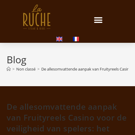
Blog
>
Non classé
>
De allesomvattende aanpak van Fruityreels Casino v
De allesomvattende aanpak
van Fruityreels Casino voor de
veiligheid van spelers: het